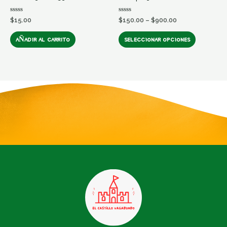
Valorado
Valorado
$
15.00
$
150.00
–
$
900.00
en
en
0
0
de
de
AÑADIR AL CARRITO
SELECCIONAR OPCIONES
5
5