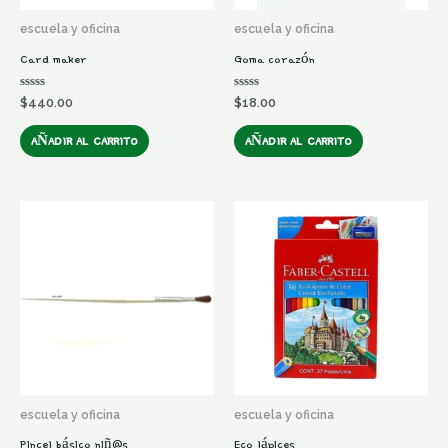
escuela y oficina
escuela y oficina
Card maker
Goma corazón
Valorado
Valorado
$
440.00
$
18.00
en
en
0
0
de
de
AÑADIR AL CARRITO
AÑADIR AL CARRITO
5
5
escuela y oficina
escuela y oficina
Pincel básico niñ@s
Eco lápices